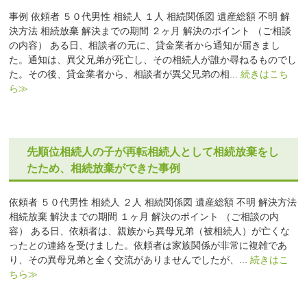
事例 依頼者 ５０代男性 相続人 １人 相続関係図 遺産総額 不明 解
決方法 相続放棄 解決までの期間 ２ヶ月 解決のポイント （ご相談
の内容） ある日、相談者の元に、貸金業者から通知が届きまし
た。通知は、異父兄弟が死亡し、その相続人が誰か尋ねるものでし
た。その後、貸金業者から、相談者が異父兄弟の相...
続きはこち
ら≫
先順位相続人の子が再転相続人として相続放棄をし
たため、相続放棄ができた事例
依頼者 ５０代男性 相続人 ２人 相続関係図 遺産総額 不明 解決方法
相続放棄 解決までの期間 １ヶ月 解決のポイント （ご相談の内
容） ある日、依頼者は、親族から異母兄弟（被相続人）が亡くな
ったとの連絡を受けました。依頼者は家族関係が非常に複雑であ
り、その異母兄弟と全く交流がありませんでしたが、...
続きはこ
ちら≫