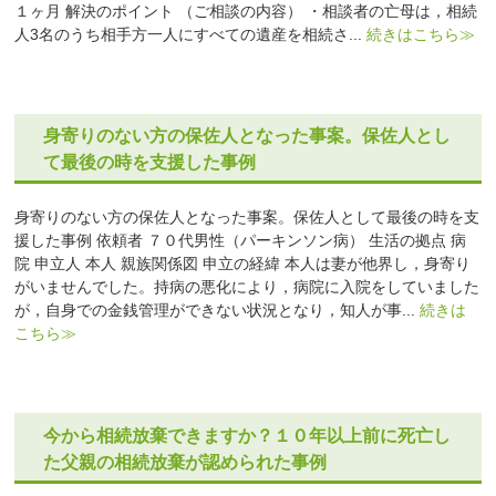
１ヶ月 解決のポイント （ご相談の内容） ・相談者の亡母は，相続
人3名のうち相手方一人にすべての遺産を相続さ...
続きはこちら≫
身寄りのない方の保佐人となった事案。保佐人とし
て最後の時を支援した事例
身寄りのない方の保佐人となった事案。保佐人として最後の時を支
援した事例 依頼者 ７０代男性（パーキンソン病） 生活の拠点 病
院 申立人 本人 親族関係図 申立の経緯 本人は妻が他界し，身寄り
がいませんでした。持病の悪化により，病院に入院をしていました
が，自身での金銭管理ができない状況となり，知人が事...
続きは
こちら≫
今から相続放棄できますか？１０年以上前に死亡し
た父親の相続放棄が認められた事例